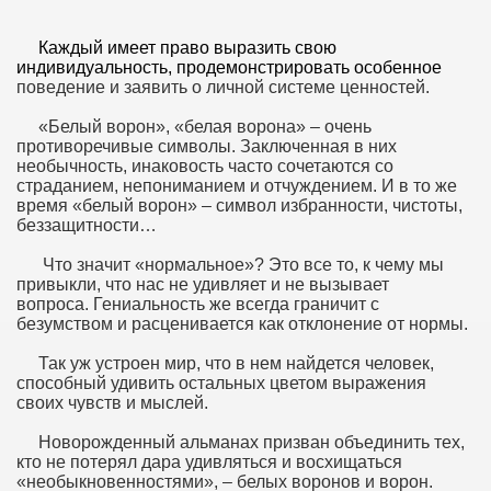
Каждый имеет право выразить свою
индивидуальность, продемонстрировать особенное
поведение и заявить о личной системе ценностей.
«Белый ворон», «белая ворона» – очень
противоречивые символы. Заключенная в них
необычность, инаковость часто сочетаются со
2005
страданием, непониманием и отчуждением. И в то же
время «белый ворон» – символ избранности, чистоты,
беззащитности…
Что значит «нормальное»? Это все то, к чему мы
привыкли, что нас не удивляет и не вызывает
вопроса. Гениальность же всегда граничит с
безумством и расценивается как отклонение от нормы.
Так уж устроен мир, что в нем найдется человек,
способный удивить остальных цветом выражения
своих чувств и мыслей.
Новорожденный альманах призван объединить тех,
кто не потерял дара удивляться и восхищаться
«необыкновенностями», – белых воронов и ворон.