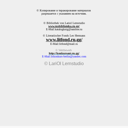
© Копирование и тиражирование материалов
разрешается с указанием на источник.
© Bibliothek von Lariol Lernstudio
www.rusbiblioteka.ru.gg/
E-Mail:katalogknig@rambler.ru
© Literariischer Fonds Leo Hermann
www.litfond.ru.gg/
E-Mail:litfond@mail.ru
© Wettbewerb
http://konkursant.ru.gg/
E-Mail:litkonkurs-berlin@yandex.com
© LariOl Lernstudio