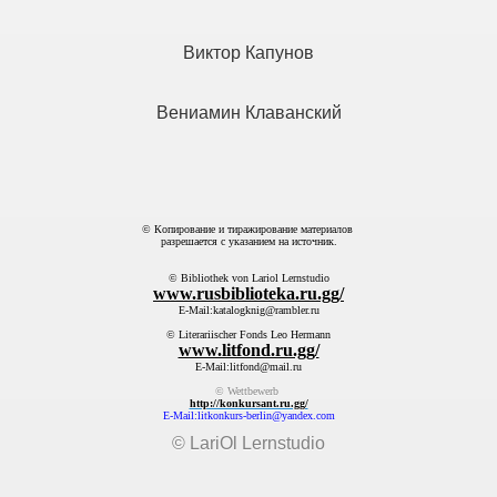
Виктор Капунов
Вениамин Клаванский
2005
© Копирование и тиражирование материалов
разрешается с указанием на источник.
© Bibliothek von Lariol Lernstudio
www.rusbiblioteka.ru.gg/
E-Mail:katalogknig@rambler.ru
© Literariischer Fonds Leo Hermann
www.litfond.ru.gg/
E-Mail:litfond@mail.ru
© Wettbewerb
http://konkursant.ru.gg/
E-Mail:litkonkurs-berlin@yandex.com
© LariOl Lernstudio