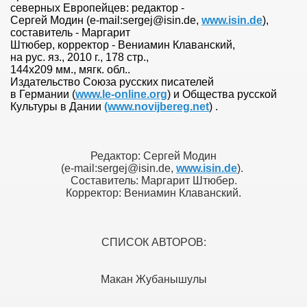
северных Европейцев: редактор -
Сергей Модин (e-mail:sergej@isin.de,
www.isin.de
),
составитель - Маргарит
Штюбер, корректор - Вениамин Клаванский,
на рус. яз., 2010 г., 178 стр.,
144х209 мм., мягк. обл..
Издательство Союза русских писателей
в Германии (
www.le-online.org
) и Общества русской
Культуры в Дании
(www.novijbereg.net
) .
Редактор: Сергей Модин
(e-mail:sergej@isin.de,
www.isin.de
).
И
Составитель: Маргарит Штюбер.
Корректор: Вениамин Клаванский.
СПИСОК АВТОРОВ:
ДИНЕНИЯ
Макан Жубанышулы