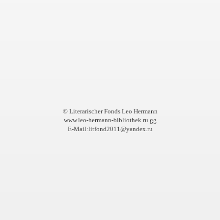
© Literarischer Fonds Leo Hermann
www.leo-hermann-bibliothek.ru.gg
И
E-Mail:litfond2011@yandex.ru
ДИНЕНИЯ