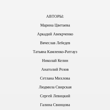
БВИ
АВТОРЫ:
Марина Цветаева
Аркадий Авекрченко
ГОРИФМ
Вячеслав Лебедев
Татьяна Камленко-Ратгауз
ОНЫ"
Николай Келин
Анатолий Розов
Сетлана Михлова
Людмила Свирская
Сергей Левицкий
РУБЕЖЬЕ СЕГОДНЯ
Галина Свинцова