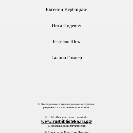
Евгений Вербицкий
Инга Пидевич
Рафаэль Шик
ОРИФМ № 3, 2011г.
Галина Гампер
© Копирование и тиражирование материалов
разрешается с указанием на источник.
© Bibliothek von Lariol Lernstudio
www.rusbiblioteka.ru.gg/
E-Mail:katalogknig@rambler.ru
© Literariischer Fonds Leo Hermann