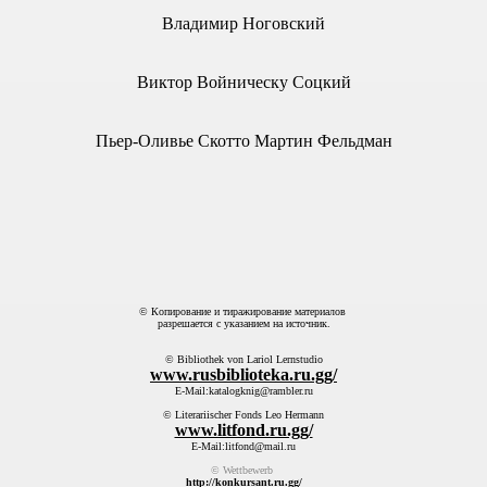
Владимир Ноговский
Виктор Войническу Соцкий
Пьер-Оливье Скотто Мартин Фельдман
© Копирование и тиражирование материалов
разрешается с указанием на источник.
© Bibliothek von Lariol Lernstudio
www.rusbiblioteka.ru.gg/
E-Mail:katalogknig@rambler.ru
© Literariischer Fonds Leo Hermann
И
www.litfond.ru.gg/
E-Mail:litfond@mail.ru
© Wettbewerb
http://konkursant.ru.gg/