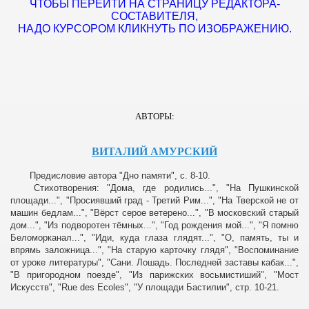
ЧТОБЫ ПЕРЕЙТИ НА СТРАНИЦУ РЕДАКТОРА-
СОСТАВИТЕЛЯ,
НАДО КУРСОРОМ КЛИКНУТЬ ПО ИЗОБРАЖЕНИЮ.
БВИ
ГОРИФМ
АВТОРЫ:
ВИТАЛИЙ АМУРСКИЙ
ОНЫ"
Предисловие автора "Дно памяти", с. 8-10.
Стихотворения: "Дома, где родились...", "На Пушкинской
площади...", "Просиявший град - Третий Рим...", "На Тверской не от
машин бедлам...", "Вёрст серое ветерено...", "В московский старый
дом...", "Из подворотен тёмных...", "Год рождения мой...", "Я помню
Беломорканал...", "Иди, куда глаза глядят...", "О, память, ты и
впрямь заложница...", "На старую карточку глядя", "Воспоминание
от уроке литературы", "Сани. Лошадь. Последней заставы кабак...",
РУБЕЖЬЕ СЕГОДНЯ
"В пригородном поезде", "Из парижских восьмистиший", "Мост
Искусств", "Rue des Ecoles", "У площади Бастилии", стр. 10-21.