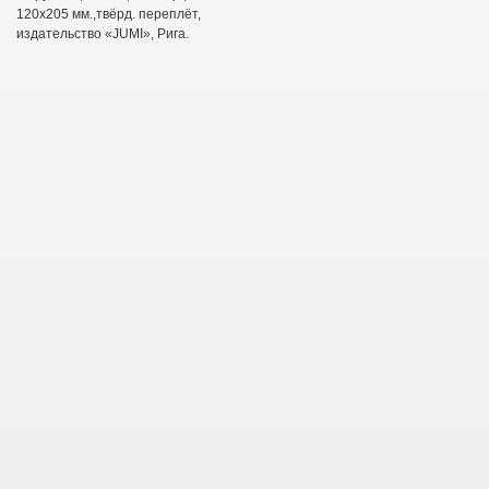
120х205 мм.,твёрд. переплёт,
издательство «
JUMI
», Рига.
г.
Т