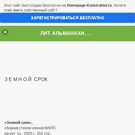
Этот сайт был создан бесплатно на
Homepage-Konstruktor.ru
. Хотите
тоже иметь собственный сайт?
ЗАРЕГИСТРИРОВАТЬСЯ БЕСПЛАТНО
ЛИТ. АЛЬМАНАХИ, ЖУРНАЛЫ, СБОРНИКИ
З Е М Н О Й СРОК
Stil-я- 2011"
«Земной срок»,
сборник стихов членов МАПП,
на рус. яз., 2005 г., 352 стр.,