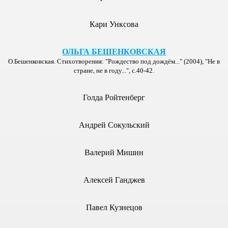
.
Кари Унксова
ОЛЬГА БЕШЕНКОВСКАЯ
5), 2005 г.
О.Бешенковская. Стихотворения: "Рождество под дождём..." (2004), "Не в
стране, не в году...", с.40-42.
2005 г.
Голда Ройтенберг
2005 г.
Андрей Сокульский
13), 2006 г.
Валерий Мишин
3), 2005 г.
Алексей Ганджев
6), 2005 г.
11), 2006 г.
Павел Кузнецов
8), 2006 г.