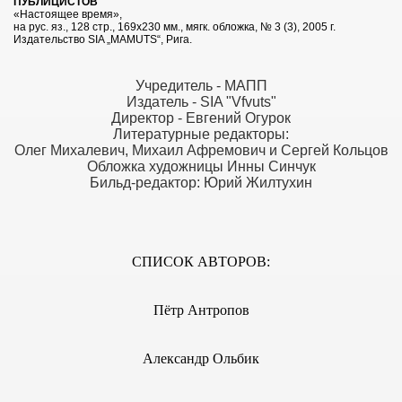
ПУБЛИЦИСТОВ
«Настоящее время»,
на
рус. яз., 128 стр., 169х230 мм., мягк. обложка, № 3 (3), 2005 г.
Издательство
SIA
„
MAMUTS
“, Рига.
7 г.
Учредитель - МАПП
Издатель - SIA "Vfvuts"
Директор - Евгений Огурок
Литературные редакторы:
Олег Михалевич, Михаил Афремович и Сергей Кольцов
 г.
Обложка художницы Инны Синчук
Бильд-редактор: Юрий Жилтухин
 г.
СПИСОК АВТОРОВ:
ПЕЕЦ № 79, 2004 г.
ПЕЕЦ № 75, 2004 г.
Пётр Антропов
05, 2006 г.
Александр Ольбик
ПЕЕЦ № 73, 2004 г.