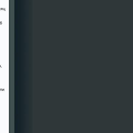
сяц
б
,
Я
ли