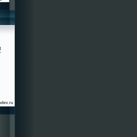
Й
"
ndex.ru