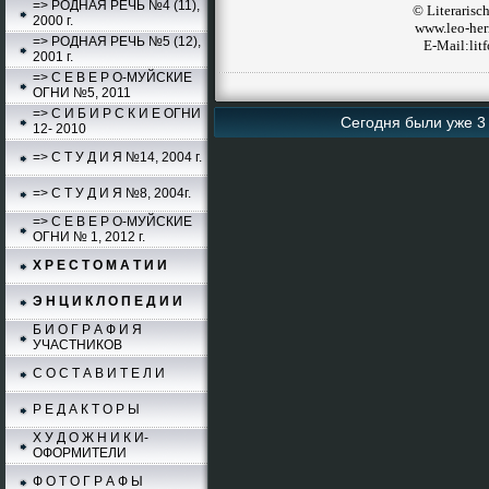
=> РОДНАЯ РЕЧЬ №4 (11),
© Literaris
2000 г.
www.leo-her
=> РОДНАЯ РЕЧЬ №5 (12),
E-Mail:li
2001 г.
=> С Е В Е Р О-МУЙСКИЕ
ОГНИ №5, 2011
=> С И Б И Р С К И Е ОГНИ
Сегодня были уже 3 
12- 2010
=> С Т У Д И Я №14, 2004 г.
=> С Т У Д И Я №8, 2004г.
=> С Е В Е Р О-МУЙСКИЕ
ОГНИ № 1, 2012 г.
Х Р Е С Т О М А Т И И
Э Н Ц И К Л О П Е Д И И
Б И О Г Р А Ф И Я
УЧАСТНИКОВ
С О С Т А В И Т Е Л И
Р Е Д А К Т О Р Ы
Х У Д О Ж Н И К И-
ОФОРМИТЕЛИ
Ф О Т О Г Р А Ф Ы