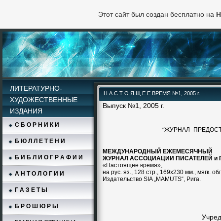
Этот сайт был создан бесплатно на
H
ЛИТЕРАТУРНО-
Н А С Т О Я Щ Е Е ВРЕМЯ №1, 2005 г.
ХУДОЖЕСТВЕННЫЕ
Выпуск №1, 2005 г.
ИЗДАНИЯ
С Б О Р Н И К И
*ЖУРНАЛ
ПРЕДОСТ
Б Ю Л Л Е Т Е Н И
МЕЖДУНАРОДНЫЙ ЕЖЕМЕСЯЧНЫЙ
Б И Б Л И О Г Р А Ф И И
ЖУРНАЛ АССОЦИАЦИИ ПИСАТЕЛЕЙ и
«Настоящее время»,
на
рус. яз., 128 стр., 169х230 мм., мягк. об
А Н Т О Л О Г И И
Издательство
SIA
„
MAMUTS
“, Рига.
Г А З Е Т Ы
Б Р О Ш Ю Р Ы
Учред