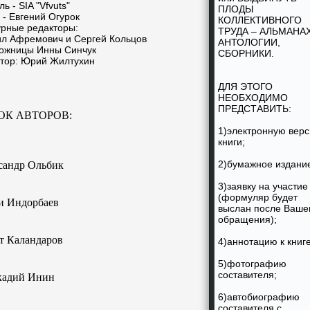
ь - SIA "Vfvuts"
ПЛОДЫ
 - Евгений Огурок
КОЛЛЕКТИВНОГО
урные редакторы:
ТРУДА – АЛЬМАНА
ил Афремович и Сергей Кольцов
АНТОЛОГИИ,
ожницы Инны Синчук
СБОРНИКИ.
тор: Юрий Жилтухин
ДЛЯ ЭТОГО
НЕОБХОДИМО
ПРЕДСТАВИТЬ:
ОК АВТОРОВ:
1)электронную вер
книги;
2)бумажное издани
сандр Ольбик
3)заявку на участие
(формуляр будет
и Индорбаев
выслан после Ваше
обращения);
т Каландаров
4)аннотацию к книге
5)фотографию
составителя;
кадий Инин
6)автобиографию
составителя с