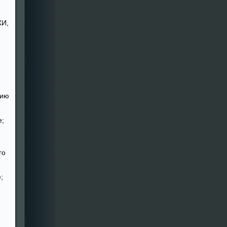
ХИ,
сию
е;
го
;