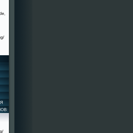
de,
gg/
ИЯ
ОВ:
g/