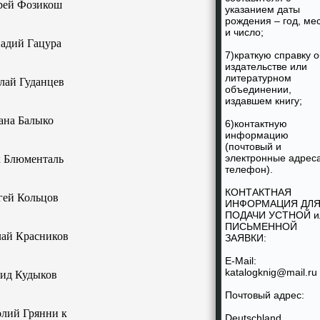
рей Фозикош
указанием даты
рождения – год, ме
и число;
адий Гацура
7)краткую справку о
издательстве или
литературном
лай Гуданцев
объединении,
издавшем книгу;
ана Балыко
6)контактную
информацию
(почтовый и
электронные адреса
 Блюменталь
телефон).
КОНТАКТНАЯ
гей Кольцов
ИНФОРМАЦИЯ ДЛ
ПОДАЧИ УСТНОЙ и
ПИСЬМЕННОЙ
ай Красников
ЗАЯВКИ:
E-Mail:
katalogknig@mail.ru
ид Кудыков
Почтовый адрес:
лий Грянни к
Deutschland