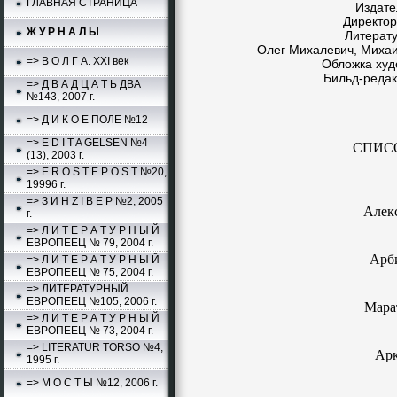
ГЛАВНАЯ СТРАНИЦА
Издател
Директор
Ж У Р Н А Л Ы
Литерат
Олег Михалевич, Миха
=> В О Л Г А. XXI век
Обложка худ
Бильд-редак
=> Д В А Д Ц А Т Ь ДВА
№143, 2007 г.
=> Д И К О Е ПОЛЕ №12
=> E D I T A GELSEN №4
СПИС
(13), 2003 г.
=> E R O S T E P O S T №20,
19996 г.
=> З И Н Z I В Е Р №2, 2005
Алек
г.
=> Л И Т Е Р А Т У Р Н Ы Й
ЕВРОПЕЕЦ № 79, 2004 г.
Арб
=> Л И Т Е Р А Т У Р Н Ы Й
ЕВРОПЕЕЦ № 75, 2004 г.
=> ЛИТЕРАТУРНЫЙ
ЕВРОПЕЕЦ №105, 2006 г.
Мара
=> Л И Т Е Р А Т У Р Н Ы Й
ЕВРОПЕЕЦ № 73, 2004 г.
=> LITERATUR TORSO №4,
Ар
1995 г.
=> М О С Т Ы №12, 2006 г.