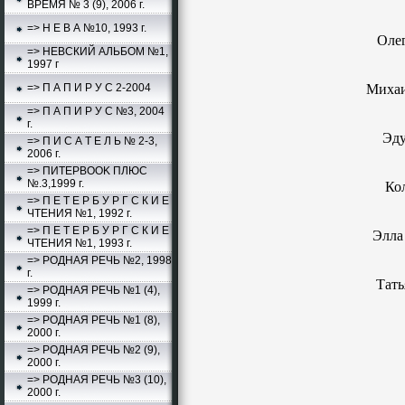
ВРЕМЯ № 3 (9), 2006 г.
=> Н Е В А №10, 1993 г.
Оле
=> НЕВСКИЙ АЛЬБОМ №1,
1997 г
=> П А П И Р У С 2-2004
Миха
=> П А П И Р У С №3, 2004
г.
Эду
=> П И С А Т Е Л Ь № 2-3,
2006 г.
=> ПИТЕРBOOK ПЛЮС
№.3,1999 г.
Ко
=> П Е Т Е Р Б У Р Г С К И Е
ЧТЕНИЯ №1, 1992 г.
=> П Е Т Е Р Б У Р Г С К И Е
Элла
ЧТЕНИЯ №1, 1993 г.
=> РОДНАЯ РЕЧЬ №2, 1998
г.
Тать
=> РОДНАЯ РЕЧЬ №1 (4),
1999 г.
=> РОДНАЯ РЕЧЬ №1 (8),
2000 г.
=> РОДНАЯ РЕЧЬ №2 (9),
2000 г.
=> РОДНАЯ РЕЧЬ №3 (10),
2000 г.