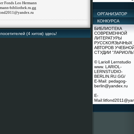
cher Fonds Leo Hermann
mann-bibliothek.ru.gg
tfond2011@yandex.ru
ОРГАНИЗАТОР
КОНКУРСА
БИБЛИОТЕКА
СОВРЕМЕННОЙ
посетителей (4 хитов) здесь!
ЛИТЕРАТУРЫ
РУССКОЯЗЫЧНЫХ
АВТОРОВ УЧЕБНО
СТУДИИ "ЛАРИОЛЬ
© Larioll Lernstudio
www. LARIOL-
LERNSTUDIO-
BERLIN.RU.GG/
E-Mail: pedagog-
berlin@yandex.ru
E-
Mail:litfond2011@ya