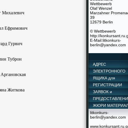
Wettbewerb
Olaf Wenzel
г Михалевич
Marzahner Promena
39
12679 Berlin
ил Ефримович
© Wettbewerb
http://konkursant.ru.
E-Mail:litkonkurs-
ард Гурвич
berlin@yandex.com
лин Туброн
АДРЕС
ЭЛЕКТРОННОГО
 Аргановская
ЯЩИКА для
РЕГИСТРАЦИИ
яна Житкова
ЗАЯВОК и
ПРЕДОСТАВЛЕН
ЖЮРИ МАТЕРИАЛ
litkonkurs-
berlin@yandex.com
www.konkursant.ru.g