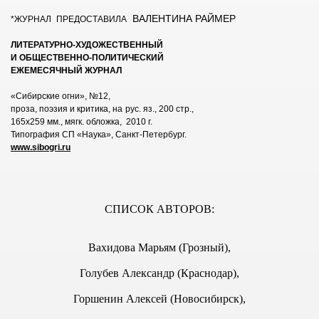
ВАЛЕНТИНА РАЙМЕР
*ЖУРНАЛ
ПРЕДОСТАВИЛА
ЛИТЕРАТУРНО-ХУДОЖЕСТВЕННЫЙ
И ОБЩЕСТВЕННО-ПОЛИТИЧЕСКИЙ
7 г.
ЕЖЕМЕСЯЧНЫЙ ЖУРНАЛ
«Сибирские огни», №12,
проза, поэзия и критика, на
рус. яз., 200 стр.,
 г.
165х259 мм., мягк. обложка, 2010 г.
Типография СП «Наука», Санкт-Петербург.
www.sibogri.ru
 г.
СПИСОК АВТОРОВ:
ПЕЕЦ № 79, 2004 г.
ПЕЕЦ № 75, 2004 г.
Вахидова Марьям (Грозный),
05, 2006 г.
Голубев Александр (Краснодар),
Горшенин Алексей (Новосибирск),
ПЕЕЦ № 73, 2004 г.