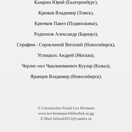
Казарин Юрий (Екатеринбург),
.
Крюков Владимир (Томск),
Крючков Павел (Подмосковье),
5), 2005 г.
Родионов Александр (Барнаул),
Серафим - Сероклиной Виталий (Новосибирск),
2005 г.
Углицких Андрей (Москва),
Черлиг-оол Чашлынмаевич Куулар (Казыл),
2005 г.
Яранцев Владимир (Новосибирск).
13), 2006 г.
3), 2005 г.
6), 2005 г.
© Literarischer Fonds Leo Hermann
www.leo-hermann-bibliothek.ru.gg
11), 2006 г.
E-Mail:litfond2011@yandex.ru
8), 2006 г.