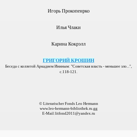
Игорь Прокопенрко
10), 2006 г.
14), 2006 г.
Илья Члаки
 2006 г.
Карина Кокрэлл
), 2006 г.
ГРИГОРИЙ КРОШИН
9), 2006 г.
Беседа с коллегой Аркадием Ининым: "Советская власть - меньшее зло...",
с.118-121.
г
© Literarischer Fonds Leo Hermann
www.leo-hermann-bibliothek.ru.gg
E-Mail:litfond2011@yandex.ru