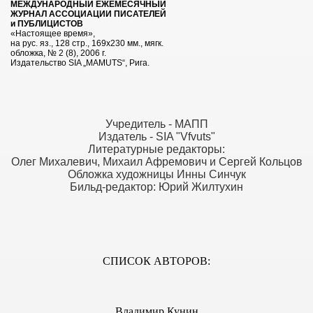
МЕЖДУНАРОДНЫЙ ЕЖЕМЕСЯЧНЫЙ
ЖУРНАЛ АССОЦИАЦИИ ПИСАТЕЛЕЙ
и ПУБЛИЦИСТОВ
«Настоящее время»,
на
рус. яз., 128 стр., 169х230 мм., мягк.
обложка, № 2 (8), 2006 г.
7 г.
Издательство
SIA
„
MAMUTS
“, Рига.
 г.
Учредитель - МАПП
Издатель - SIA "Vfvuts"
 г.
Литературные редакторы:
Олег Михалевич, Михаил Афремович и Сергей Кольцов
Обложка художницы Инны Синчук
Бильд-редактор: Юрий Жилтухин
ПЕЕЦ № 79, 2004 г.
ПЕЕЦ № 75, 2004 г.
СПИСОК АВТОРОВ:
05, 2006 г.
ПЕЕЦ № 73, 2004 г.
Владимир Кунин